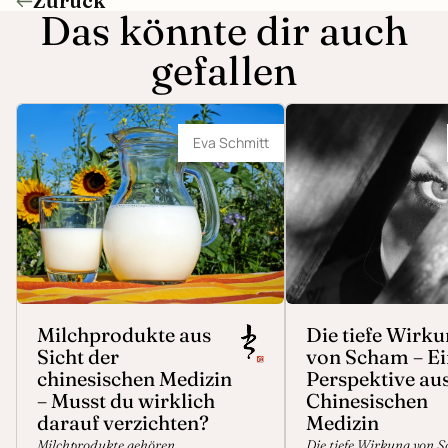
Zurück
Das könnte dir auch
gefallen
Milchprodukte aus Sicht der chinesischen
Die tiefe Wirkung von Sc
Medizin – Musst du wirklich darauf
Perspektive aus der Chin
Eva Schmitt
verzichten?
Milchprodukte aus
Die tiefe Wirk
Sicht der
von Scham – Ei
chinesischen Medizin
Perspektive aus
– Musst du wirklich
Chinesischen
darauf verzichten?
Medizin
Milchprodukte gehören
Die tiefe Wirkung von 