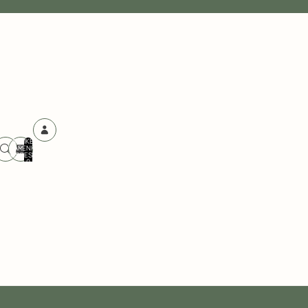
ARTIKEL IM
WARENKORB
INSGESAMT:
ANDERE
0
ANMELDEOPTIONEN