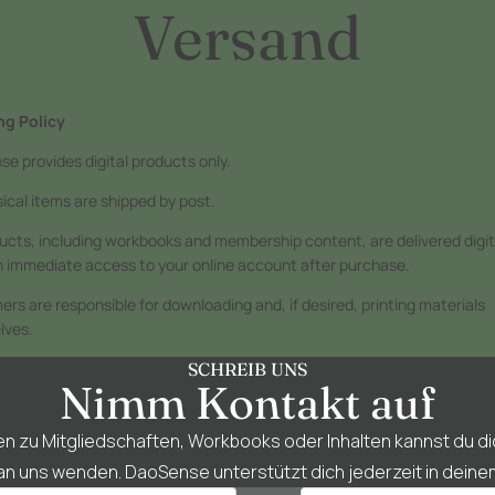
Versand
ng Policy
e provides digital products only.
ical items are shipped by post.
ducts, including workbooks and membership content, are delivered digit
 immediate access to your online account after purchase.
rs are responsible for downloading and, if desired, printing materials
lves.
SCHREIB UNS
Nimm Kontakt auf
en zu Mitgliedschaften, Workbooks oder Inhalten kannst du d
 an uns wenden. DaoSense unterstützt dich jederzeit in deine