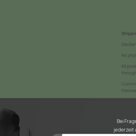
Shippi
DaoSens
No phys
All pro
through
Custome
themse
Bei Frag
jederzeit