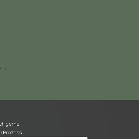
ally
ich gerne
m Prozess.